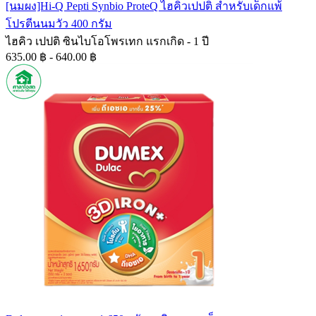
[นมผง]Hi-Q Pepti Synbio ProteQ ไฮคิวเปปติ สำหรับเด็กแพ้
โปรตีนนมวัว 400 กรัม
ไฮคิว เปปติ ซินไบโอโพรเทก แรกเกิด - 1 ปี
635.00 ฿ - 640.00 ฿