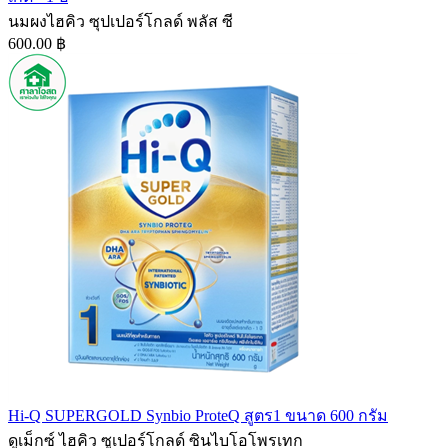
นมผงไฮคิว ซุปเปอร์โกลด์ พลัส ซี
600.00 ฿
Hi-Q SUPERGOLD Synbio ProteQ สูตร1 ขนาด 600 กรัม
ดูเม็กซ์ ไฮคิว ซูเปอร์โกลด์ ซินไบโอโพรเทก