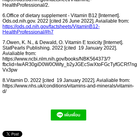
HealthProfessional/2.
6.Office of dietary supplement - Vitamin B12 [Internert].
Ods.od.nih.gov. 2022 [cited 26 June 2022]. Aviailable from:
https://ods.od.nih.gov/factsheets/VitaminB12-
HealthProfessional/#h7
7.Owen, K. N., & Dewald, O. Vitamin E toxicity [Internet].
StatPearls Publishing. 2022 [cited 19 January 2022].
Avialiable from:
https://www.ncbi.nlm.nih.gov/books/NBK564373/?
fbclid=IwAR30giD0W0OWty_b2yJGEcSwXtoFGcTyfGCRf7n
Vx3pw
8.Vitamin D. 2022 [cited 19 January 2022]. Avialiable from:
https://www.nhs.uk/conditions/vitamins-and-minerals/vitamin-
d/