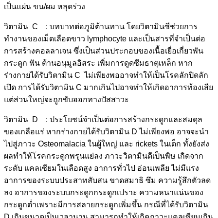
เป็นแผ่น ขน/ผม หลุดร่วง
วิตามิน C : บทบาทต่อภูมิต้านทาน โดยวิตามินซีช่วยการ
ทำงานของเม็ดเลือดขาว lymphocyte และเป็นสารที่จำเป็นต่อ
การสร้างคอลลาเจน ซึ่งเป็นส่วนประกอบของเนื้อเยื่อเกี่ยวพัน
กระดูก ฟัน ต้านอนุมูลอิสระ เพิ่มการดูดซึมธาตุเหล็ก หาก
ร่างกายได้รับวิตามิน C ไม่เพียงพออาจทำให้เป็นโรคลักปิดลัก
เปิด การได้รับวิตามิน C มากเกินไปอาจทำให้เกิดอาการท้องเสีย
แต่ส่วนใหญ่จะถูกขับออกทางปัสสาวะ
วิตามิน D : ประโยชน์จำเป็นต่อการสร้างกระดูกและสมดุล
ของเกลือแร่ หากร่างกายได้รับวิตามิน D ไม่เพียงพอ อาจจะนำ
ไปสู่ภาวะ Osteomalacia ในผู้ใหญ่ และ rickets ในเด็ก ทั้งยังส่ง
ผลทำให้โรคกระดูกพรุนแย่ลง ภาวะวิตามินดีเป็นพิษ เกิดจาก
ระดับ แคลเซียมในเลือดสูง อาการทั่วไป อ่อนเพลีย ไม่มีแรง
อาการของระบบประสาทสับสน ขาดสมาธิ ซึม ความรู้สึกตัวลด
ลง อาการของระบบกระดูกกระดูกเปราะ ความหนาแน่นของ
กระดูกต่ำเพราะมีการสลายกระดูกเพิ่มขึ้น กรณีที่ได้รับวิตามิน
D เกินขนาดเป็นเวลานาน สามารถทำให้เกิดภาวะแคลเซียมเกิน