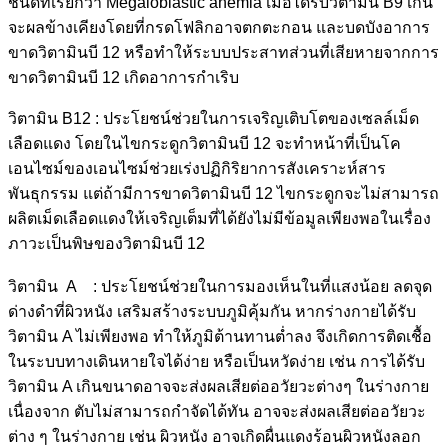
ชนิดที่เรียกว่า Megaloblastic anemia เมื่อได้รับวิตามิน B9 เกิน
จะผลข้างเคียงโดยที่กรดโฟลิกอาจตกตะกอน และบดบังอาการ
ขาดวิตามินบี 12 หรือทำให้ระบบประสาทส่วนที่เสียหายจากการ
ขาดวิตามินบี 12 เกิดอาการกำเริบ
วิตามิน B12 : ประโยชน์ช่วยในการเจริญเติบโตของเซลล์เม็ด
เลือดแดง โดยในไขกระดูกวิตามินบี 12 จะทำหน้าที่เป็นโค
เอนไซม์ของเอนไซม์ช่วยเร่งปฏิกิริยาการสังเคราะห์สาร
พันธุกรรม แต่ถ้ามีการขาดวิตามินบี 12 ไขกระดูกจะไม่สามารถ
ผลิตเม็ดเลือดแดงให้เจริญเต็มที่ได้ยังไม่มีข้อมูลเพียงพอในเรื่อง
ภาวะเป็นพิษของวิตามินบี 12
วิตามิน A : ประโยชน์ช่วยในการมองเห็นในที่แสงน้อย ลดจุด
ด่างดำที่ผิวหนัง เสริมสร้างระบบภูมิคุ้มกัน หากร่างกายได้รับ
วิตามิน A ไม่เพียงพอ ทำให้ภูมิต้านทานต่ำลง จึงเกิดการติดเชื้อ
ในระบบทางเดินหายใจได้ง่าย หรือเป็นหวัดง่าย เช่น การได้รับ
วิตามิน A เกินขนาดอาจจะส่งผลเสียต่ออวัยวะต่างๆ ในร่างกาย
เนื่องจาก ตับไม่สามารถกำจัดได้ทัน อาจจะส่งผลเสียต่ออวัยวะ
ต่าง ๆ ในร่างกาย เช่น ผิวหนัง อาจเกิดผื่นแดงร้อนผิวหนังลอก