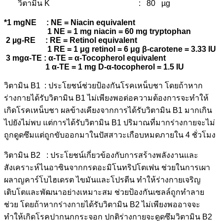
วิตามิน K : 80 µg
*1 mgNE : NE = Niacin equivalent
1 NE = 1 mg niacin = 60 mg tryptophan
2 µg-RE : RE = Retinol equivalent
1 RE = 1 μ
g retinol = 6
μ
g
β
-carotene = 3.33 IU
3 mg
α
-TE :
α
-TE =
α
-Tocopherol equivalent
1
α
-TE = 1 mg D-α-tocopherol = 1.5 IU
วิ
ตามิน B1 : ประโยชน์ช่วยป้องกันโรคเหน็บชา โดยถ้าหาก
ร่างกายได้รับวิตามิน B1 ไม่เพียงพอต่อความต้องการจะทำให้
เกิดโรคเหน็บชา ผลข้างเคียงจากการได้รับวิตามิน B1 มากเกิน
ไปยังไม่พบ แต่การได้รับวิตามิน B1 ปริมาณที่มากร่างกายจะไม่
ถูกดูดซึมแต่ถูกขับออกมาในปัสสาวะเกือบหมดภายใน 4 ชั่วโมง
วิตามิน B2 : ประโยชน์เกี่ยวข้องกับการสร้างพลังงานและ
สังเคราะห์ไนอาซินจากกรดอะมิโนทริปโตเฟน ช่วยในการเผา
ผลาญคาร์โบไฮเดรต ไขมันและโปรตีน ทำให้ร่างกายเจริญ
เติบโตและพัฒนาอย่างเหมาะสม ช่วยป้องกันเซลล์ถูกทำลาย
ช่วย โดยถ้าหากร่างกายได้รับวิตามิน B2 ไม่เพียงพออาจจะ
ทำให้เกิดโรคปากนกกระจอก ปกติร่างกายจะดูดซึมวิตามิน B2