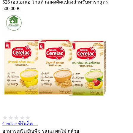
S26 เอสเอ็มเอ โกลด์ นมผงดัดแปลงสำหรับทารกสูตร
500.00 ฿
Cerelac ซีรีแล็ค ...
อาหารเสริมธัญพืช รสนม ผลไม้ กล้วย