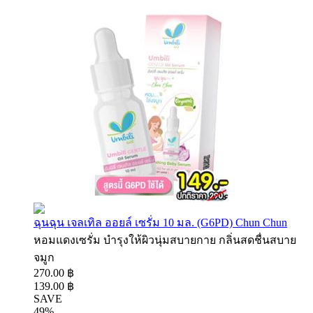
ฉุนฉุน เจลเทิล ออยล์ เซรั่ม 10 มล. (G6PD) Chun Chun
หอมแดงเซรั่ม บำรุงให้ผิวนุ่มสบายกาย กลิ่นสดชื่นสบาย
จมูก
270.00 ฿
139.00 ฿
SAVE
49%